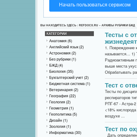
Начать пользоваться сервисом
ВЫ НАХОДИТЕСЬ ЗДЕСЬ : REFDOCX.RU » АРХИВЫ РУБРИКИ БЖД
Тесты с о
КАТЕГОРИИ
жизнедеят
Анатомия
(6)
Английский язык
(2)
1. Повреждение 
Астрономия
(2)
называется… 1) 
Без рубрики
(1)
Радиоактивным п
БЖД
(4)
выше места укуса
Биология
(35)
Обрабатывать ран
Бухгалтерский учет
(2)
Тест с от
Бюджетная система
(1)
Ветеринария
(2)
Тесты по дисци
География
(22)
респираторов ти
Геология
(2)
РПГ-67 - Астра-
Геометрия
(1)
<18% кислорода 
Геополитика
(5)
воздухе ...
Дизайн
(1)
Зоология
(1)
Тест по о
Информатика
(30)
Дать определени