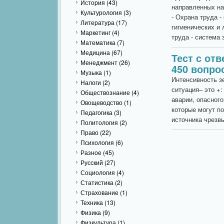
История
(43)
направленных на
Культурология
(3)
- Охрана труда -
Литература
(17)
гигиенических и
Маркетинг
(4)
труда - система 
Математика
(7)
Медицина
(67)
Тест с от
Менеджмент
(26)
450 вопро
Музыка
(1)
Интенсивность з
Налоги
(2)
ситуация– это +
Обществознание
(4)
аварии, опасного
Овощеводство
(1)
которые могут п
Педагогика
(3)
источника чрезвы
Политология
(2)
Право
(22)
Психология
(6)
Разное
(45)
Русский
(27)
Социология
(4)
Статистика
(2)
Страхование
(1)
Техника
(13)
Физика
(9)
Физкультура
(1)