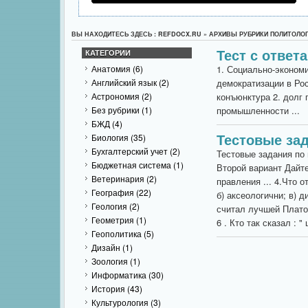
ВЫ НАХОДИТЕСЬ ЗДЕСЬ : REFDOCX.RU » АРХИВЫ РУБРИКИ ПОЛИТОЛО
Тест с ответ
КАТЕГОРИИ
Анатомия
(6)
1. Социально-экономи
Английский язык
(2)
демократизации в Рос
Астрономия
(2)
конъюнктура 2. долг
Без рубрики
(1)
промышленности ...
БЖД
(4)
Тестовые за
Биология
(35)
Бухгалтерский учет
(2)
Тестовые задания по
Бюджетная система
(1)
Второй вариант Дайте 
Ветеринария
(2)
правления ... 4.Что 
География
(22)
б) аксеологични; в) 
Геология
(2)
считал лучшей Платон
Геометрия
(1)
6 . Кто так сказал : " 
Геополитика
(5)
Дизайн
(1)
Зоология
(1)
Информатика
(30)
История
(43)
Культурология
(3)