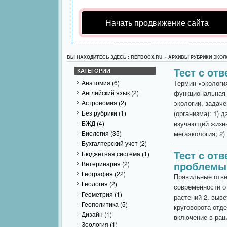
Начать продвижение сайта
ВЫ НАХОДИТЕСЬ ЗДЕСЬ : REFDOCX.RU » АРХИВЫ РУБРИКИ ЭКОЛ
Тест с от
КАТЕГОРИИ
Анатомия
(6)
Термин «экология
Английский язык
(2)
функциональная е
Астрономия
(2)
экологии, задач
Без рубрики
(1)
(организма): 1) 
БЖД
(4)
изучающий жизнь
Биология
(35)
мегаэкология; 2)
Бухгалтерский учет
(2)
Тест с от
Бюджетная система
(1)
проблемы
Ветеринария
(2)
География
(22)
Правильные отве
Геология
(2)
современности о
Геометрия
(1)
растений 2. выв
Геополитика
(5)
круговорота отд
Дизайн
(1)
включение в раци
Зоология
(1)