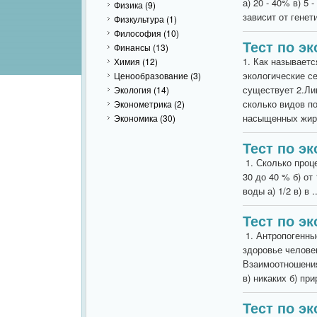
а) 20 - 40% в) 5
Физика
(9)
зависит от генет
Физкультура
(1)
Философия
(10)
Тест по эк
Финансы
(13)
1. Как называет
Химия
(12)
экологические се
Ценообразование
(3)
существует 2.Лип
Экология
(14)
сколько видов по
Эконометрика
(2)
насыщенных жирн
Экономика
(30)
Тест по эк
1. Сколько проце
30 до 40 % б) от 
воды а) 1/2 в) в ..
Тест по э
1. Антропогенные
здоровье человек
Взаимоотношения
в) никаких б) при
Тест по эк