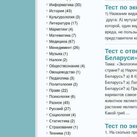
Информатика
(30)
Тест по эк
История
(43)
1) Название вида
Культурология
(3)
друга: А) мутуа
Литература
(17)
которой, один ви
Маркетинг
(4)
вреда, не польз
Математика
(7)
представители ко
Медицина
(67)
Менеджмент
(26)
Тест с от
Музыка
(1)
Беларуси
Налоги
(2)
Тема: «Экологич
Обществознание
(4)
стране? а) Нароч
Овощеводство
(1)
Беларусь? а) 8 б)
Педагогика
(3)
Беларусь? а) Лат
Политология
(2)
Беларуси? а) При
Право
(22)
вариантов самое 
Психология
(6)
животное являетс
Разное
(45)
растение являет
Русский
(27)
Какой гриб ...
Социология
(4)
Статистика
(2)
Тест по эк
Страхование
(1)
1. На сколько п
Техника
(13)