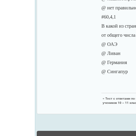
@ нет правильно
#60,4,1
В какой из стра
от общего числа
@ ОАЭ
@ Ливан
@ Германия
@ Сингапур
«
Тест с ответами по
учеников 10 – 11 кла