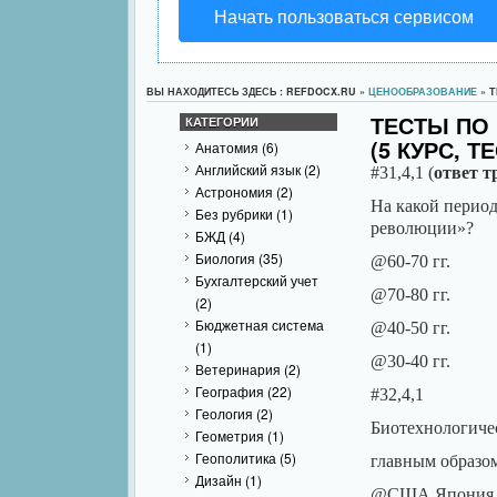
Начать пользоваться сервисом
ВЫ НАХОДИТЕСЬ ЗДЕСЬ : REFDOCX.RU »
ЦЕНООБРАЗОВАНИЕ
» Т
ТЕСТЫ ПО
КАТЕГОРИИ
(5 КУРС, ТЕ
Анатомия
(6)
Английский язык
(2)
#31,4,1 (
ответ т
Астрономия
(2)
На какой период
Без рубрики
(1)
революции»?
БЖД
(4)
Биология
(35)
@60-70 гг.
Бухгалтерский учет
@70-80 гг.
(2)
Бюджетная система
@40-50 гг.
(1)
@30-40 гг.
Ветеринария
(2)
География
(22)
#32,4,1
Геология
(2)
Биотехнологиче
Геометрия
(1)
Геополитика
(5)
главным образом
Дизайн
(1)
@США,Япония