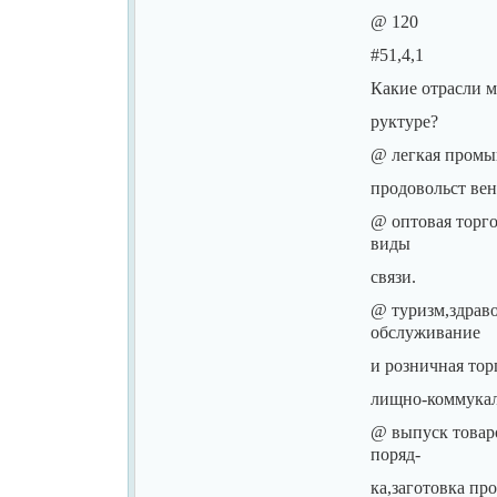
@ 120
#51,4,1
Какие отрасли м
руктуре?
@ легкая промы
продовольст вен
@ оптовая торг
виды
связи.
@ туризм,здрав
обслуживание
и розничная то
лищно-коммука
@ выпуск товар
поряд-
ка,заготовка пр