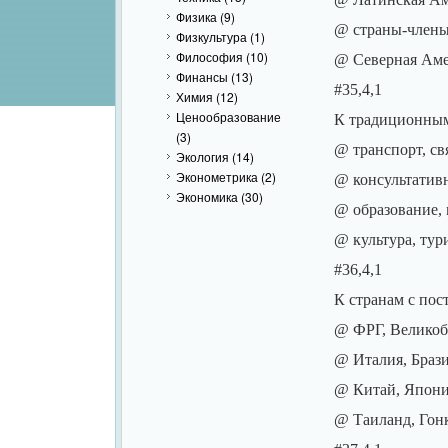
Физика
(9)
@ страны-член
Физкультура
(1)
Философия
(10)
@ Северная Ам
Финансы
(13)
#35,4,1
Химия
(12)
Ценообразование
К традиционным 
(3)
@ транспорт, свя
Экология
(14)
Эконометрика
(2)
@ консультатив
Экономика
(30)
@ образование,
@ культура, тур
#36,4,1
К странам с пос
@ ФРГ, Великоб
@ Италия, Браз
@ Китай, Япони
@ Таиланд, Гон