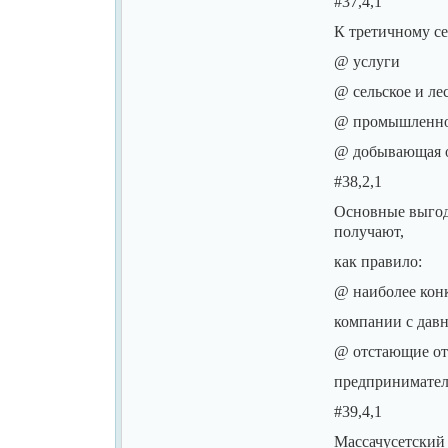
#37,4,1
К третичному се
@ услуги
@ сельское и ле
@ промышленно
@ добывающая о
#38,2,1
Основные выгод
получают,
как правило:
@ наиболее кон
компании с дав
@ отстающие от
предпринимате
#39,4,1
Массачусетский 