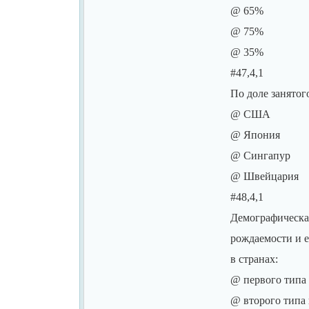
@ 65%
@ 75%
@ 35%
#47,4,1
По доле занятог
@ США
@ Япония
@ Сингапур
@ Швейцария
#48,4,1
Демографическа
рождаемости и е
в странах:
@ первого типа
@ второго типа 