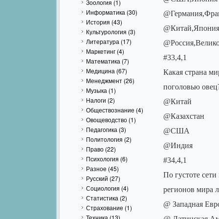
Зоология
(1)
Информатика
(30)
@Германия,Фра
История
(43)
@Китай,Япони
Культурология
(3)
Литература
(17)
@Россия,Велик
Маркетинг
(4)
#33,4,1
Математика
(7)
Медицина
(67)
Какая страна ми
Менеджмент
(26)
поголовью овец
Музыка
(1)
Налоги
(2)
@Китай
Обществознание
(4)
@Казахстан
Овощеводство
(1)
Педагогика
(3)
@США
Политология
(2)
@Индия
Право
(22)
Психология
(6)
#34,4,1
Разное
(45)
По густоте сети
Русский
(27)
Социология
(4)
регионов мира л
Статистика
(2)
@ Западная Евр
Страхование
(1)
Техника
(13)
@ Латинская А