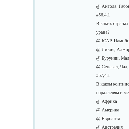
@ Ангола, Габо
#56,4,1
В каких страна
урана?
@ ЮАР, Намиби
@ Ливия, Алжир
@ Бурунди, Мал
@ Сенегал, Чад,
#57,4,1
В каком контине
параллелям и м
@ Африка
@ Америка
@ Евроазия
@ Австралия