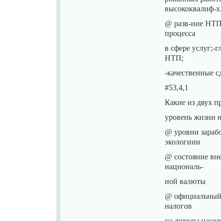
высококвалиф-х
@ разв-ние НТП 
процесса
в сфере услуг;-
НТП;
-качественные с
#53,4,1
Какие из двух п
уровень жизни н
@ уровни зарабо
экологиии
@ состояние вн
националь-
ной валюты
@ официальный 
налогов
на доходы насел