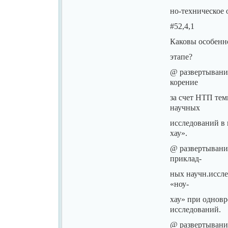
но-техническое 
#52,4,1
Каковы особенн
этапе?
@ развертывани
корение
за счет НТП тем
научных
исследований в 
хау».
@ развертывани
приклад-
ных научн.иссл
«ноу-
хау» при однов
исследований.
@ развертывани