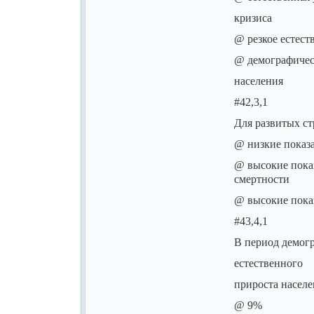
кризиса
@ резкое естест
@ демографичес
населения
#42,3,1
Для развитых ст
@ низкие показа
@ высокие пока
смертности
@ высокие показ
#43,4,1
В период демогр
естественного
прироста населе
@ 9%