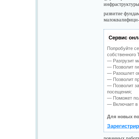
инфраструктуры
развитие фунда
малоквалифици
Сервис онл
Попробуйте се
собственного T
— Разгрузит м
— Позволит ги
— Разошлет оп
— Позволит пр
— Позволит за
посещения;
— Поможет пол
— Включает в 
Для новых по
Зарегистрир
рованных работн