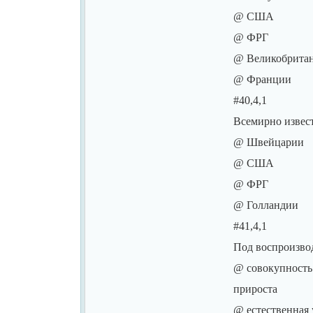
@ США
@ ФРГ
@ Великобрита
@ Франции
#40,4,1
Всемирно извес
@ Швейцарии
@ США
@ ФРГ
@ Голландии
#41,4,1
Под воспроизво
@ совокупность 
прироста
@ естественная 