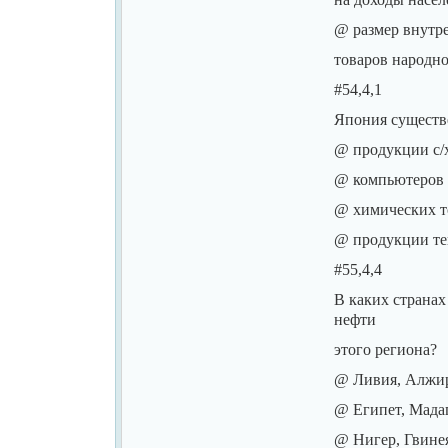
@ размер внутре
товаров народно
#54,4,1
Япония существе
@ продукции с/
@ компьютеров 
@ химических т
@ продукции те
#55,4,4
В каких страна
нефти
этого региона?
@ Ливия, Алжир
@ Египет, Мада
@ Нигер, Гвинея