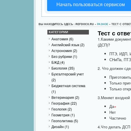
Начать пользоваться сервисом
ВЫ НАХОДИТЕСЬ ЗДЕСЬ : REFDOCX.RU »
РАЗНОЕ
» ТЕСТ С ОТВЕ
Тест с отв
КАТЕГОРИИ
Анатомия
(6)
1.Какими докумен
Английский язык
(2)
(ДСП)?
Астрономия
(2)
ПТЭ, ИДП, 
Без рубрики
(1)
СНиПа, ПТЭ
БЖД
(4)
Биология
(35)
2. Что должен сд
Бухгалтерский учет
Приготовить
(2)
Только приг
Бюджетная система
Только откр
(1)
Ветеринария
(2)
3.Меняет входной 
География
(22)
Да
+
Геология
(2)
Нет
Геометрия
(1)
Частично
Геополитика
(5)
Дизайн
(1)
4.Что делать ДСП 