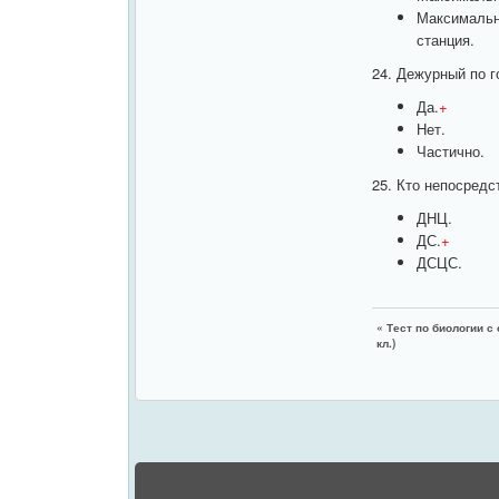
Максимальн
станция.
24. Дежурный по г
Да.
+
Нет.
Частично.
25. Кто непосред
ДНЦ.
ДС.
+
ДСЦС.
«
Тест по биологии с
кл.)