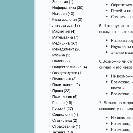
Зоология
(1)
Обратиться 
Информатика
(30)
Перейти на 
История
(43)
Самому пос
Культурология
(3)
Литература
(17)
5. Что служит от
Маркетинг
(4)
выходные светоф
Математика
(7)
Разрешающе
Медицина
(67)
Идущий на в
Менеджмент
(26)
Знание маши
Музыка
(1)
Налоги
(2)
6.Возможно ли отп
Обществознание
(4)
сигнал и его нев
Овощеводство
(1)
Не возможн
Педагогика
(3)
Возможно, н
Политология
(2)
цвета.
+
Право
(22)
Возможно, н
Психология
(6)
Разное
(45)
7. Возможно отпра
Русский
(27)
машинисту не видн
Социология
(4)
Не возможн
Статистика
(2)
Возможно, н
Страхование
(1)
Возможно, н
Техника
(13)