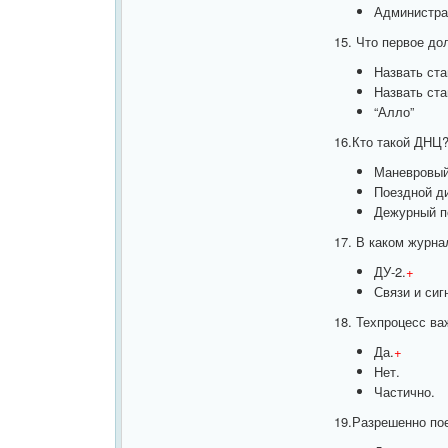
Администра
15. Что первое до
Назвать ст
Назвать ст
“Алло
”
16.Кто такой ДНЦ
Маневровый
Поездной д
Дежурный п
17. В каком журна
ДУ-2.
+
Связи и сиг
18. Техпроцесс ва
Да.
+
Нет.
Частично.
19.Разрешенно по