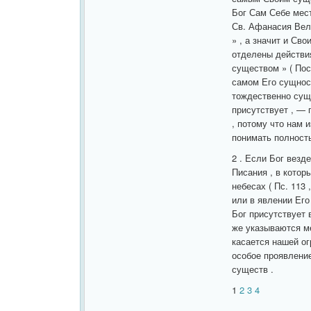
Бог Сам Себе мест
Св. Афанасия Вели
» , а значит и Св
отделены действия
существом » ( Посл
самом Его сущност
тождественно сущн
присутствует , — 
, потому что нам 
понимать полностью
2 . Если Бог везд
Писания , в котор
небесах ( Пс. 113 , 
или в явлении Его
Бог присутствует 
же указываются ме
касается нашей ог
особое проявление
существ .
1
2
3
4