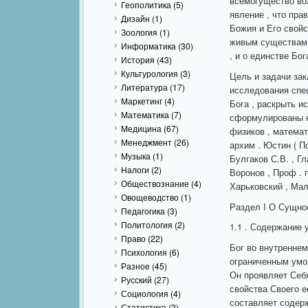
всемогущество во
Геополитика
(5)
явление , что пра
Дизайн
(1)
Божия и Его свойс
Зоология
(1)
живым существам ,
Информатика
(30)
, и о единстве Бога
История
(43)
Культурология
(3)
Цель и задачи зак
Литература
(17)
исследования спе
Маркетинг
(4)
Бога , раскрыть и
Математика
(7)
сформулированы н
Медицина
(67)
физиков , математи
Менеджмент
(26)
архим . Юстин ( По
Музыка
(1)
Булгаков С.В. , Гл
Налоги
(2)
Воронов , Проф . п
Обществознание
(4)
Харьковский , Мал
Овощеводство
(1)
Раздел I О Сущно
Педагогика
(3)
Политология
(2)
1.1 . Содержание 
Право
(22)
Бог во внутреннем
Психология
(6)
ограниченным умо
Разное
(45)
Он проявляет Себя
Русский
(27)
свойства Своего е
Социология
(4)
составляет содерж
Статистика
(2)