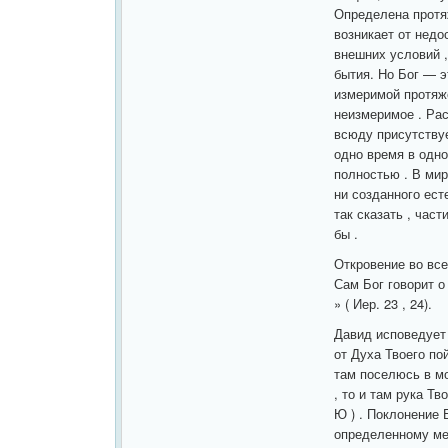
Определена протяж
возникает от недо
внешних условий 
бытия. Но Бог — э
измеримой протяже
неизмеримое . Ра
всюду присутствуе
одно время в одном
полностью . В мир
ни созданного ест
так сказать , част
бы .
Откровение во все
Сам Бог говорит о
» ( Иер. 23 , 24).
Давид исповедует 
от Духа Твоего по
там поселюсь в мо
, то и там рука Тв
Ю ) . Поклонение 
определенному мест