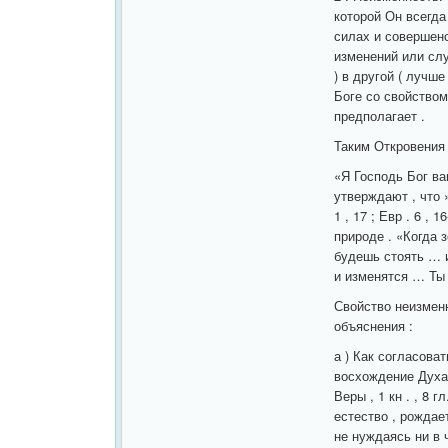
которой Он всегда
силах и совершенс
изменений или слу
) в другой ( лучш
Боге со свойством
предполагает .
Таким Откровения 
«Я Господь Бог ва
утверждают , что »
1 , 17 ; Евр . 6 ,
природе . «Когда 
будешь стоять … и
и изменятся … Ты т
Свойство неизмен
объяснения :
а ) Как согласова
восхождение Духа 
Веры , 1 кн . , 8 
естество , рождае
не нуждаясь ни в 