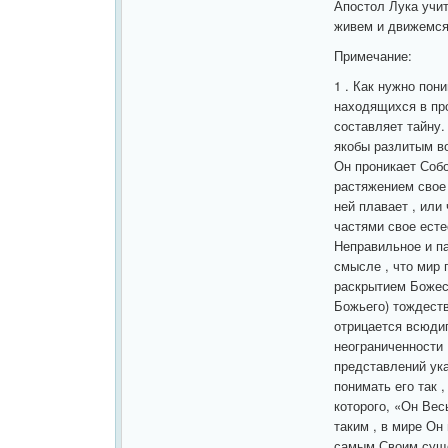
Апостол Лука учит 
живем и движемся 
Примечание:
1 . Как нужно пон
находящихся в пр
составляет тайну.
якобы разлитым во
Он проникает Соб
растяжением свое е
ней плавает , или
частями свое есте
Неправильное и п
смысле , что мир
раскрытием Божест
Божьего) тождеств
отрицается всюдип
неограниченности 
представлений ука
понимать его так ,
которого, «Он Весь
таким , в мире Он
самым Своим сущес