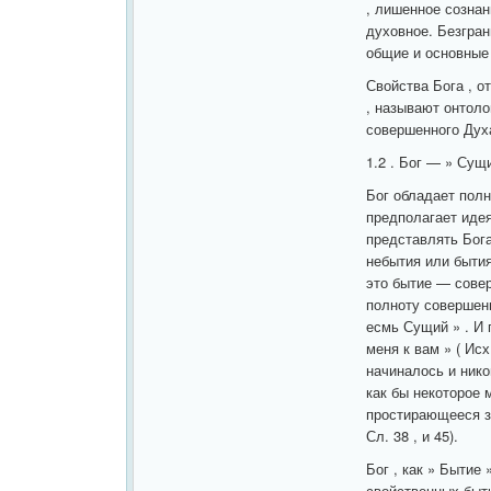
, лишенное сознан
духовное. Безгран
общие и основные 
Свойства Бога , о
, называют онтоло
совершенного Дух
1.2 . Бог — » Сущ
Бог обладает полн
предполагает иде
представлять Бог
небытия или бытия
это бытие — совер
полноту совершенн
есмь Сущий » . И 
меня к вам » ( Исх
начиналось и никог
как бы некоторое 
простирающееся за
Сл. 38 , и 45).
Бог , как » Бытие
свойственных быти