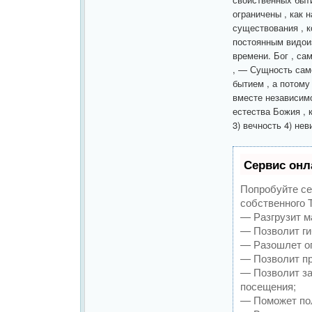
ограничены , как 
существования , 
постоянным видоиз
времени. Бог , са
, — Сущность само
бытием , а потому
вместе независимо
естества Божия , 
3) вечность 4) не
Сервис онл
Попробуйте се
собственного T
— Разгрузит м
— Позволит ги
— Разошлет оп
— Позволит пр
— Позволит за
посещения;
— Поможет пол