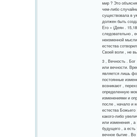
мир ? Это объясня
чем-либо случайн
существовала в ум
должен быть созда
Его » (Деян . 15,1
следовательно , е
неизменной мысли 
естества сотворил
Своей воли , не в
3 , Вечность . Бог
или вечности. Вре
является лишь фор
постоянные измене
возникают , перех
определенную мом
изменениями и оп
после , начало и 
естества Божьего 
какого-либо увели
или изменения , а 
будущего , а есть
вечное бытие . Во