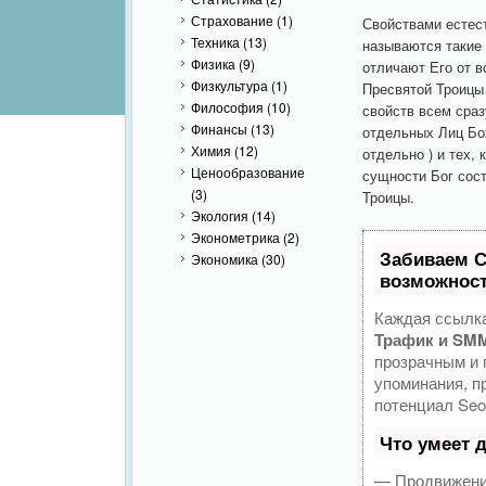
Страхование
(1)
Свойствами естес
Техника
(13)
называются такие
Физика
(9)
отличают Его от в
Физкультура
(1)
Пресвятой Троицы
Философия
(10)
свойств всем сраз
Финансы
(13)
отдельных Лиц Бо
Химия
(12)
отдельно ) и тех,
Ценообразование
сущности Бог сос
(3)
Троицы.
Экология
(14)
Эконометрика
(2)
Забиваем 
Экономика
(30)
возможност
Каждая ссылка
Трафик и SMM
прозрачным и 
упоминания, п
потенциал Seo
Что умеет 
— Продвижение