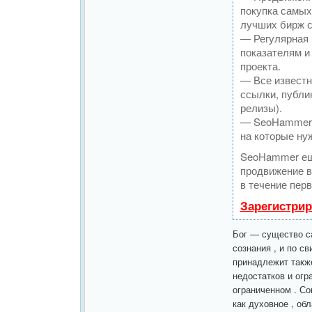
покупка самых
лучших бирж с
— Регулярная 
показателям и
проекта.
— Все известн
ссылки, публик
релизы).
— SeoHammer п
на которые ну
SeoHammer ещ
продвижение в
в течение перв
Зарегистрир
Бог — существо с
сознания , и по с
принадлежит также
недостатков и огр
ограниченном . Со
как духовное , об