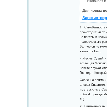
— Включает в 
Для новых по
Зарегистрир
1 . Самобытность —
происходит ни от ч
но притом и необх
человеческого раз
без нее он не може
является Бог .
» Я есмь Сущий » 
возвещая Моисею 
Завете служат сло
Господь , Который 
Особенно прямо и
словах Спасителя:
иметь жизнь в Само
«Это Я. прежде Ме
10).
2 . Неизменность.