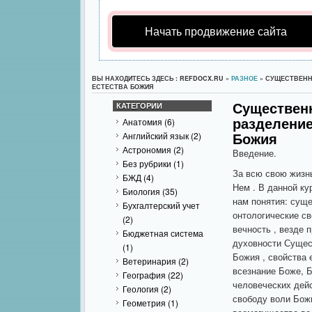
Начать продвижение сайта
ВЫ НАХОДИТЕСЬ ЗДЕСЬ : REFDOCX.RU »
РАЗНОЕ
» СУЩЕСТВЕНН
ЕСТЕСТВА БОЖИЯ
Существенн
КАТЕГОРИИ
разделение
Анатомия
(6)
Божия
Английский язык
(2)
Астрономия
(2)
Введение.
Без рубрики
(1)
За всю свою жизнь
БЖД
(4)
Нем . В данной ку
Биология
(35)
нам понятия: суще
Бухгалтерский учет
онтологические св
(2)
вечность , везде 
Бюджетная система
духовности Сущес
(1)
Божия
, свойства 
Ветеринария
(2)
всезнание Боже, 
География
(22)
человеческих дейс
Геология
(2)
свободу воли Божи
Геометрия
(1)