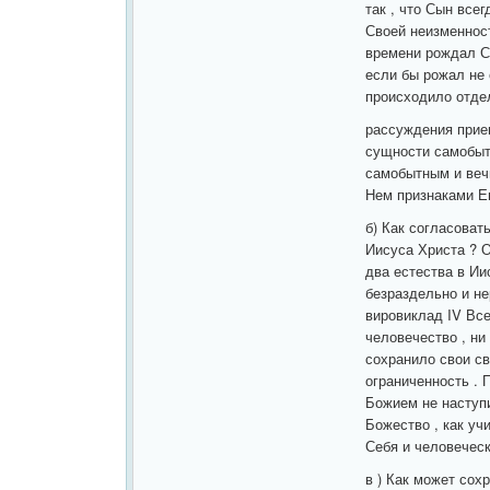
так , что Сын все
Своей неизменност
времени рождал С
если бы рожал не 
происходило отдел
рассуждения прие
сущности самобыт
самобытным и вечн
Нем признаками Ег
б) Как согласоват
Иисуса Христа ? О
два естества в Ии
безраздельно и не
вировиклад IV Всел
человечество , ни
сохранило свои св
ограниченность . 
Божием не наступи
Божество , как уч
Себя и человечес
в ) Как может сох