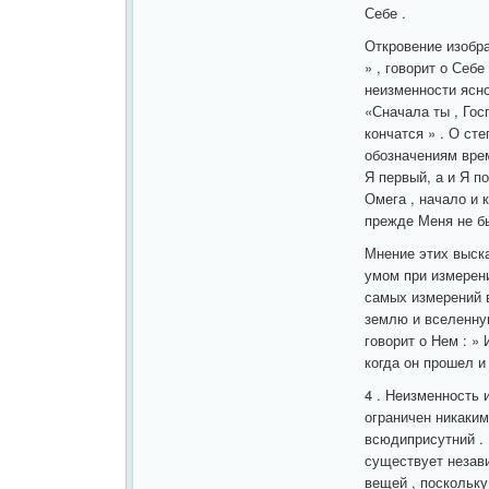
Себе .
Откровение изобра
» , говорит о Себ
неизменности ясн
«Сначала ты , Гос
кончатся » . О ст
обозначениям врем
Я первый, а и Я пос
Омега , начало и ко
прежде Меня не бы
Мнение этих выска
умом при измерени
самых измерений в
землю и вселенную,
говорит о Нем : »
когда он прошел и 
4 . Неизменность 
ограничен никаким
всюдиприсутний . 
существует незав
вещей , поскольку